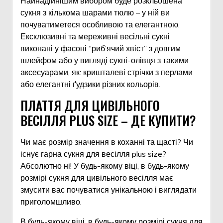
Найнадійнішим вибором буде розкльошена
сукня з кількома шарами тюлю – у ній ви
почуватиметеся особливою та елегантною.
Ексклюзивні та мереживні весільні сукні
виконані у фасоні “риб’ячий хвіст” з довгим
шлейфом або у вигляді сукні-олівця з такими
аксесуарами, як: кришталеві стрічки з перлами
або елегантні ґудзики різних кольорів.
ПЛАТТЯ ДЛЯ ЦИВІЛЬНОГО
ВЕСІЛЛЯ PLUS SIZE – ДЕ КУПИТИ?
Чи має розмір значення в коханні та щасті? Чи
існує гарна сукня для весілля plus size?
Абсолютно ні! У будь-якому віці, в будь-якому
розмірі сукня для цивільного весілля має
змусити вас почуватися унікальною і виглядати
приголомшливо.
В будь-якому віці, в будь-якому розмірі сукня для