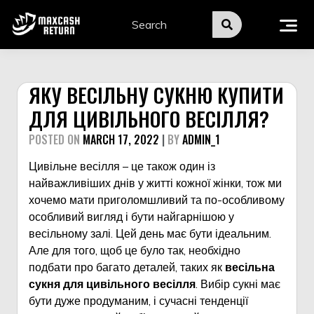
Skip
to
content
ЯКУ ВЕСІЛЬНУ СУКНЮ КУПИТИ
ДЛЯ ЦИВІЛЬНОГО ВЕСІЛЛЯ?
POSTED ON
MARCH 17, 2022
|
BY
ADMIN_1
Цивільне весілля – це також один із
найважливіших днів у житті кожної жінки, тож ми
хочемо мати приголомшливий та по-особливому
особливий вигляд і бути найгарнішою у
весільному залі. Цей день має бути ідеальним.
Але для того, щоб це було так, необхідно
подбати про багато деталей, таких як
весільна
сукня для цивільного весілля
. Вибір сукні має
бути дуже продуманим, і сучасні тенденції