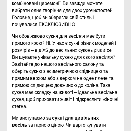
комбіновані церемонії. Ви завжди можете
вибрати одне творіння для двох урочистостей.
Головне, щоб ви зберегли свій стиль і
почувалися ЕКСКЛЮЗИВНО.
Чи обов’язково сукня для весілля має бути
прямого крою? Ні. У нас є сукні різних моделей і
розмірів – від XS до весільних суконь plus size.
Ви шукаєте унікальну сукню для свого весілля?
Завітайте до нашого весільного салону та
оберіть сукню з асиметричною спідницею та
прямим верхом або з верхом на одне плече та
прямою спідницею довжиною до коліна. Така
сукня має складку на животі – ідеальна весільна
сукня, щоб приховати живіт і підкреслити жіночні
стегна.
Ми виступаємо за
сукні для цивільних
весіль
за гарною ціною. Чи варто купувати