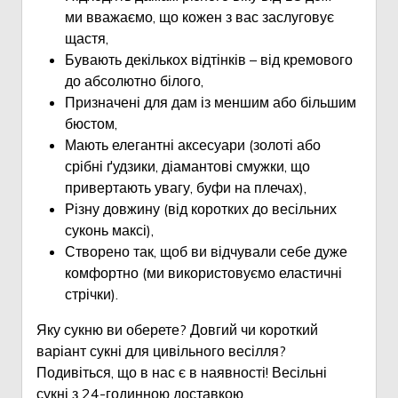
ми вважаємо, що кожен з вас заслуговує
щастя,
Бувають декількох відтінків – від кремового
до абсолютно білого,
Призначені для дам із меншим або більшим
бюстом,
Мають елегантні аксесуари (золоті або
срібні ґудзики, діамантові смужки, що
привертають увагу, буфи на плечах),
Різну довжину (від коротких до весільних
суконь максі),
Створено так, щоб ви відчували себе дуже
комфортно (ми використовуємо еластичні
стрічки).
Яку сукню ви оберете? Довгий чи короткий
варіант сукні для цивільного весілля?
Подивіться, що в нас є в наявності! Весільні
сукні з 24-годинною доставкою.