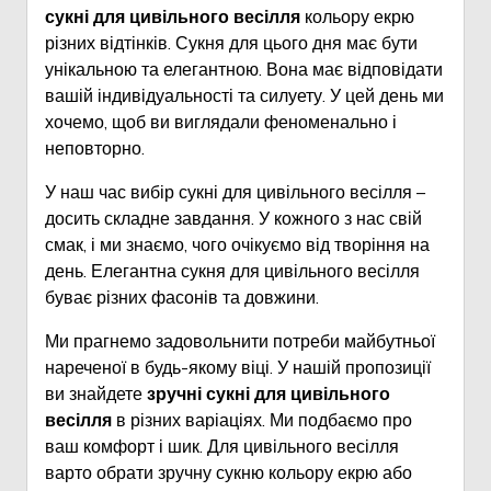
сукні для цивільного весілля
кольору екрю
різних відтінків. Сукня для цього дня має бути
унікальною та елегантною. Вона має відповідати
вашій індивідуальності та силуету. У цей день ми
хочемо, щоб ви виглядали феноменально і
неповторно.
У наш час вибір сукні для цивільного весілля –
досить складне завдання. У кожного з нас свій
смак, і ми знаємо, чого очікуємо від творіння на
день. Елегантна сукня для цивільного весілля
буває різних фасонів та довжини.
Ми прагнемо задовольнити потреби майбутньої
нареченої в будь-якому віці. У нашій пропозиції
ви знайдете
зручні сукні для цивільного
весілля
в різних варіаціях. Ми подбаємо про
ваш комфорт і шик. Для цивільного весілля
варто обрати зручну сукню кольору екрю або